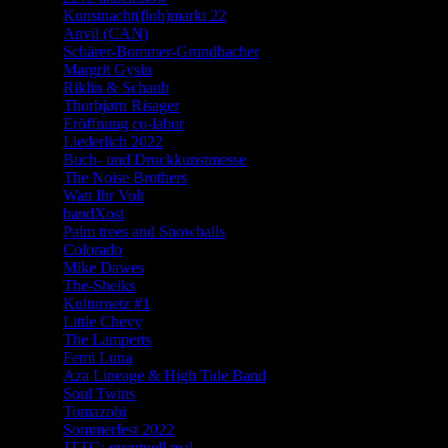
Kunstnacht(floh)markt 22
Anvil (CAN)
Schärer-Bommer-Grundbacher
Margrit Gysin
Riklin & Schaub
Thorbjørn Risager
Eröffnung co-labor
Liederlich 2022
Buch- und Druckkunstmesse
The Noise Brothers
Watt Ihr Volt
bandXost
Palm trees and Snowballs
Colorado
Mike Dawes
The-Sheiks
Kulturnetz #1
Little Chevy
The Lamperts
Femi Luna
Aza Lineage & High Tide Band
Soul Twins
Tomazobi
Sommerfest 2022
JTTG: eventuell real