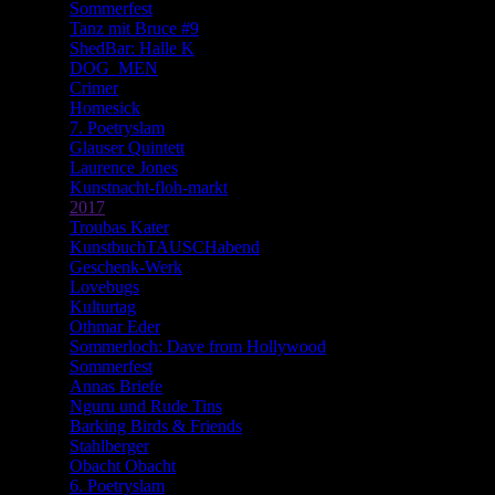
Sommerfest
Tanz mit Bruce #9
ShedBar: Halle K
DOG_MEN
Crimer
Homesick
7. Poetryslam
Glauser Quintett
Laurence Jones
Kunstnacht-floh-markt
2017
Troubas Kater
KunstbuchTAUSCHabend
Geschenk-Werk
Lovebugs
Kulturtag
Othmar Eder
Sommerloch: Dave from Hollywood
Sommerfest
Annas Briefe
Nguru und Rude Tins
Barking Birds & Friends
Stahlberger
Obacht Obacht
6. Poetryslam