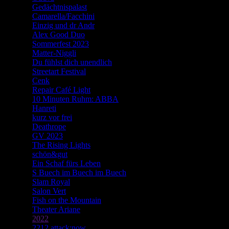
Gedächtnispalast
Camarella/Facchini
Einzig und dr Andr
Alex Good Duo
Sommerfest 2023
Matter-Niggli
Du fühlst dich unendlich
Streetart Festival
Cenk
Repair Café Light
10 Minuten Ruhm: ABBA
Hanreti
kurz vor frei
Deathrope
GV 2023
The Rising Lights
schön&gut
Ein Schaf fürs Leben
S Buech im Buech im Buech
Slam Royal
Salon Vert
Fish on the Mountain
Theater Ariane
2022
2212 attack:now