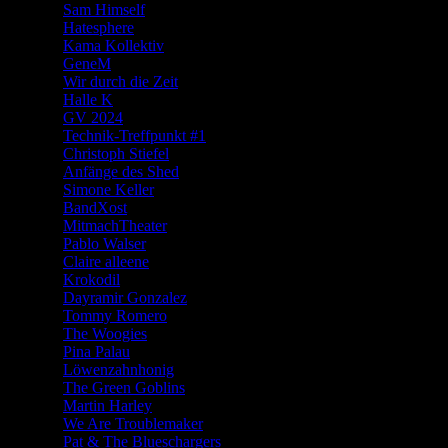
Sam Himself
Hatesphere
Kama Kollektiv
GeneM
Wir durch die Zeit
Halle K
GV 2024
Technik-Treffpunkt #1
Christoph Stiefel
Anfänge des Shed
Simone Keller
BandXost
MitmachTheater
Pablo Walser
Claire alleene
Krokodil
Dayramir Gonzalez
Tommy Romero
The Woogies
Pina Palau
Löwenzahnhonig
The Green Goblins
Martin Harley
We Are Troublemaker
Pat & The Blueschargers