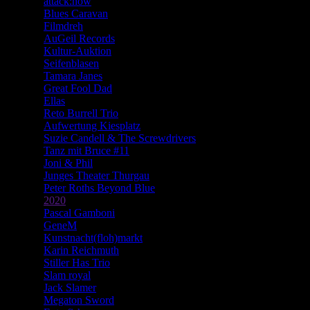
attack:now
Blues Caravan
Filmdreh
AuGeil Records
Kultur-Auktion
Seifenblasen
Tamara Janes
Great Fool Dad
Ellas
Reto Burrell Trio
Aufwertung Kiesplatz
Suzie Candell & The Screwdrivers
Tanz mit Bruce #11
Joni & Phil
Junges Theater Thurgau
Peter Roths Beyond Blue
2020
Pascal Gamboni
GeneM
Kunstnacht(floh)markt
Karin Reichmuth
Stiller Has Trio
Slam royal
Jack Slamer
Megaton Sword