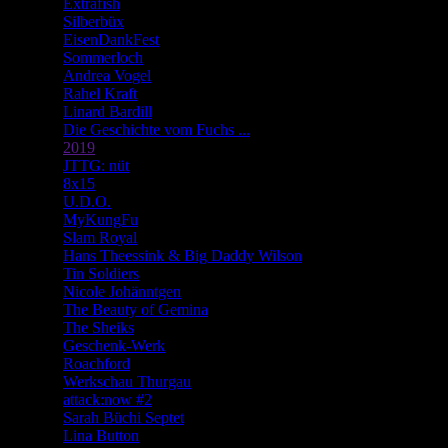
Extrafish
Silberbüx
EisenDankFest
Sommerloch
Andrea Vogel
Rahel Kraft
Linard Bardill
Die Geschichte vom Fuchs ...
2019
JTTG: nüt
8x15
U.D.O.
MyKungFu
Slam Royal
Hans Theessink & Big Daddy Wilson
Tin Soldiers
Nicole Johänntgen
The Beauty of Gemina
The Sheiks
Geschenk-Werk
Roachford
Werkschau Thurgau
attack:now #2
Sarah Büchi Septet
Lina Button