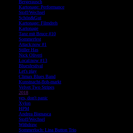
Bergerausch
Kartonage: Performance
Stoff/Wechsel
Schön&Gut
Kartonage: Filmdreh
Kartonage
Tanz mit Bruce #10
Sommerfest
Attack:now #1
Stiller Has
Nick Oliveri
Local:now #13
Bluesfestival
Let's play
Climax Blues Band
Kunstnacht-floh-markt
Velvet Two Stripes
2018
yes, don't panic
Xylon
HPM
Andrea Bignasca
Stoff/Wechsel
Withdraw
Sommerloch: Lina Button Trio