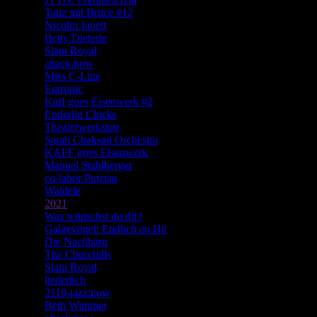
Tanz mit Bruce #12
Niculin Janett
Betty Dieterle
Slam Royal
attack:now
Miss C-Line
Eutropic
Kaff goes Eisenwerk #2
Enderlin Chicks
Theaterwerkstatt
Sarah Chaksad Orchestra
KAFF goes Eisenwerk
Manuel Stahlberger
co-labor Putztag
Waidele
2021
Was wünschst du dir?
Galgevögel: Endlich en Hit
Die Nachbarn
The Churchills
Slam Royal
liederlich
2110-jazz:now
Beth Wimmer