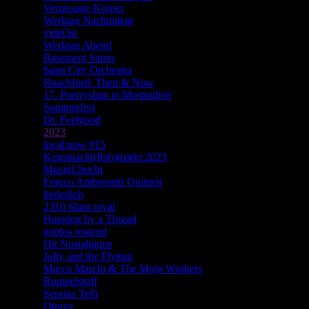
Vernissage Körper
Werktag Nachmittag
videOst
Werktag Abend
Basement Saints
Saint City Orchestra
Roachford: Then & Now
17. Poetryslam in Mostindien
Sommerfest
Dr. Feelgood
2023
local:now #15
Kunstnacht(floh)markt 2023
MusigChuchi
Franco Ambrosetti Quintett
liederlich
2310 Slam royal
Hanging by a Thread
gottlos rostend
Hit Nostalgique
Jolly and the Flytrap
Marco Marchi & The Mojo Workers
Rumpelstoff
Seraina Telli
Otrava