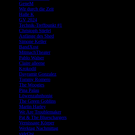
GeneM
Wir durch die Zeit
Halle K
GV 2024
Technik-Treffpunkt #1
Christoph Stiefel
Anfänge des Shed
Simone Keller
BandXost
MitmachTheater
Pablo Walser
Claire alleene
Krokodil
Dayramir Gonzalez
Tommy Romero
The Woogies
Pina Palau
Löwenzahnhonig
The Green Goblins
Martin Harley
We Are Troublemaker
Pat & The Blueschargers
Vernissage Körper
Werktag Nachmittag
videOst