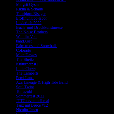
Margrit Gysin
Riklin & Schaub
Thorbjørn Risager
Eröffnung co-labor
Liederlich 2022
Buch- und Druckkunstmesse
The Noise Brothers
Watt Ihr Volt
bandXost
Palm trees and Snowballs
Colorado
Mike Dawes
The-Sheiks
Kulturnetz #1
Little Chevy
The Lamperts
Femi Luna
Aza Lineage & High Tide Band
Soul Twins
Tomazobi
Sommerfest 2022
JTTG: eventuell real
Tanz mit Bruce #12
Niculin Janett