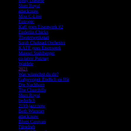
Betty Dieterle
Slam Royal
attack:now
Miss C-Line
Eutropic
Kaff goes Eisenwerk #2
Enderlin Chicks
Theaterwerkstatt
Sarah Chaksad Orchestra
KAFF goes Eisenwerk
Manuel Stahlberger
co-labor Putztag
Waidele
2021
Was wünschst du dir?
Galgevögel: Endlich en Hit
Die Nachbarn
The Churchills
Slam Royal
liederlich
2110-jazz:now
Beth Wimmer
attack:now
Blues Caravan
Filmdreh