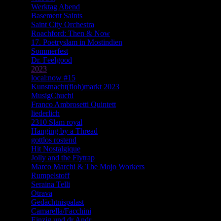
Werktag Abend
Basement Saints
Saint City Orchestra
Roachford: Then & Now
17. Poetryslam in Mostindien
Sommerfest
Dr. Feelgood
2023
local:now #15
Kunstnacht(floh)markt 2023
MusigChuchi
Franco Ambrosetti Quintett
liederlich
2310 Slam royal
Hanging by a Thread
gottlos rostend
Hit Nostalgique
Jolly and the Flytrap
Marco Marchi & The Mojo Workers
Rumpelstoff
Seraina Telli
Otrava
Gedächtnispalast
Camarella/Facchini
Einzig und dr Andr