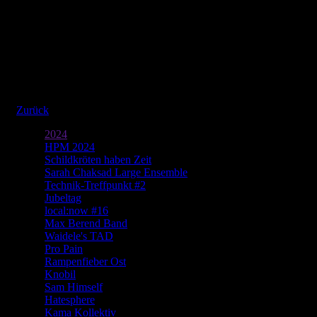
Bilder aus dem Eisenwerk
Glauser Quintett
Gotthard | Samstag 10. Februar 2018 im Theater | Fotos: Patrick Fr
Zurück
2024
HPM 2024
Schildkröten haben Zeit
Sarah Chaksad Large Ensemble
Technik-Treffpunkt #2
Jubeltag
local:now #16
Max Berend Band
Waidele's TAD
Pro Pain
Rampenfieber Ost
Knobil
Sam Himself
Hatesphere
Kama Kollektiv