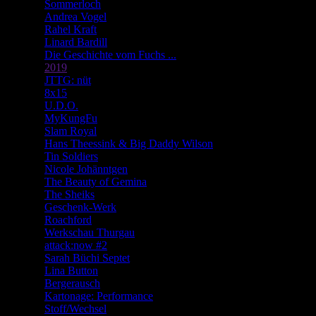
Sommerloch
Andrea Vogel
Rahel Kraft
Linard Bardill
Die Geschichte vom Fuchs ...
2019
JTTG: nüt
8x15
U.D.O.
MyKungFu
Slam Royal
Hans Theessink & Big Daddy Wilson
Tin Soldiers
Nicole Johänntgen
The Beauty of Gemina
The Sheiks
Geschenk-Werk
Roachford
Werkschau Thurgau
attack:now #2
Sarah Büchi Septet
Lina Button
Bergerausch
Kartonage: Performance
Stoff/Wechsel