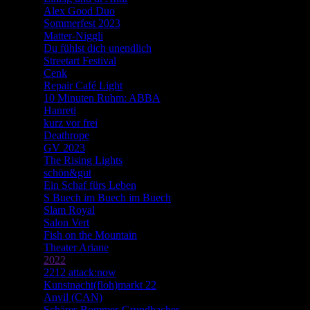
Alex Good Duo
Sommerfest 2023
Matter-Niggli
Du fühlst dich unendlich
Streetart Festival
Cenk
Repair Café Light
10 Minuten Ruhm: ABBA
Hanreti
kurz vor frei
Deathrope
GV 2023
The Rising Lights
schön&gut
Ein Schaf fürs Leben
S Buech im Buech im Buech
Slam Royal
Salon Vert
Fish on the Mountain
Theater Ariane
2022
2212 attack:now
Kunstnacht(floh)markt 22
Anvil (CAN)
Schärer-Bommer-Grundbacher