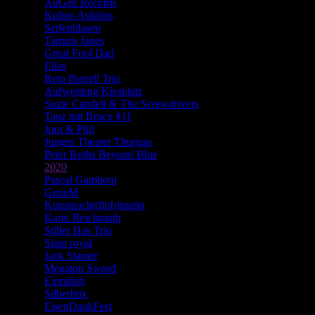
AuGeil Records
Kultur-Auktion
Seifenblasen
Tamara Janes
Great Fool Dad
Ellas
Reto Burrell Trio
Aufwertung Kiesplatz
Suzie Candell & The Screwdrivers
Tanz mit Bruce #11
Joni & Phil
Junges Theater Thurgau
Peter Roths Beyond Blue
2020
Pascal Gamboni
GeneM
Kunstnacht(floh)markt
Karin Reichmuth
Stiller Has Trio
Slam royal
Jack Slamer
Megaton Sword
Extrafish
Silberbüx
EisenDankFest