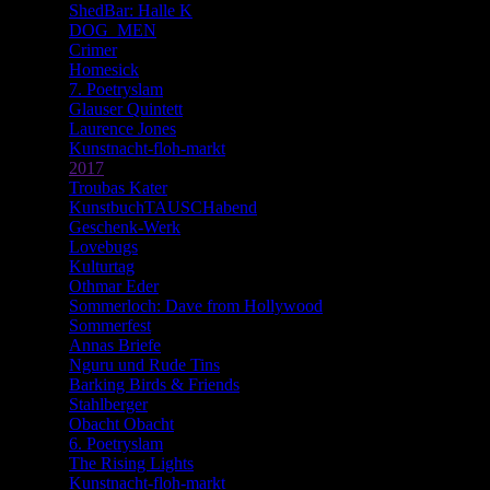
ShedBar: Halle K
DOG_MEN
Crimer
Homesick
7. Poetryslam
Glauser Quintett
Laurence Jones
Kunstnacht-floh-markt
2017
Troubas Kater
KunstbuchTAUSCHabend
Geschenk-Werk
Lovebugs
Kulturtag
Othmar Eder
Sommerloch: Dave from Hollywood
Sommerfest
Annas Briefe
Nguru und Rude Tins
Barking Birds & Friends
Stahlberger
Obacht Obacht
6. Poetryslam
The Rising Lights
Kunstnacht-floh-markt