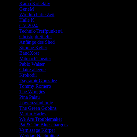
Kama Kollektiv
GeneM
Wir durch die Zeit
Halle K
GV 2024
Technik-Treffpunkt #1
Christoph Stiefel
Anfänge des Shed
Simone Keller
BandXost
MitmachTheater
Pablo Walser
Claire alleene
Krokodil
Dayramir Gonzalez
Tommy Romero
The Woogies
Pina Palau
Löwenzahnhonig
The Green Goblins
Martin Harley
We Are Troublemaker
Pat & The Blueschargers
Vernissage Körper
Werktag Nachmittag