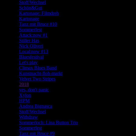
Stoff/Wechsel
Schön&Gut
Kartonage: Filmdreh
Kartonage
Tanz mit Bruce #10
Sommerfest
Attack:now #1
Stiller Has
Nick Oliveri
Local:now #13
Bluesfestival
Let's play
Climax Blues Band
Kunstnacht-floh-markt
Velvet Two Stripes
2018
yes, don't panic
Xylon
HPM
Andrea Bignasca
Stoff/Wechsel
Withdraw
Sommerloch: Lina Button Trio
Sommerfest
Tanz mit Bruce #9