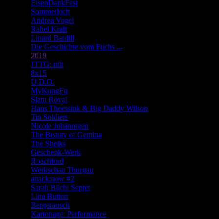
EisenDankFest
Sommerloch
Andrea Vogel
Rahel Kraft
Linard Bardill
Die Geschichte vom Fuchs ...
2019
JTTG: nüt
8x15
U.D.O.
MyKungFu
Slam Royal
Hans Theessink & Big Daddy Wilson
Tin Soldiers
Nicole Johänntgen
The Beauty of Gemina
The Sheiks
Geschenk-Werk
Roachford
Werkschau Thurgau
attack:now #2
Sarah Büchi Septet
Lina Button
Bergerausch
Kartonage: Performance