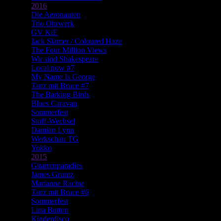
2016
Die Aeronauten
Trio Ohrwerk
GV KiE
Jack Slamer / Coloured Haze
The Four Million Views
Wir sind Shakespeare
Local:now #7
My Name Is George
Tanz mit Bruce #7
The Barking Birds
Blues Caravan
Sommerfest
Stoff-Wechsel
Damian Lynn
Werkschau TG
Yokko
2015
Gitarrenparadies
James Gruntz
Marianne Racine
Tanz mit Bruce #6
Sommerfest
Lina Button
Kinderdisco