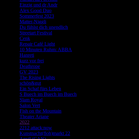
Einzig und dr Andr
Alex Good Duo
Sommerfest 2023
Matter-Niggli
Du fühlst dich unendlich
Streetart Festival
Cenk
Repair Café Light
10 Minuten Ruhm: ABBA
Hanreti
kurz vor frei
Deathrope
GV 2023
The Rising Lights
schön&gut
Ein Schaf fürs Leben
S Buech im Buech im Buech
Slam Royal
Salon Vert
Fish on the Mountain
Theater Ariane
2022
2212 attack:now
Kunstnacht(floh)markt 22
Anvil (CAN)