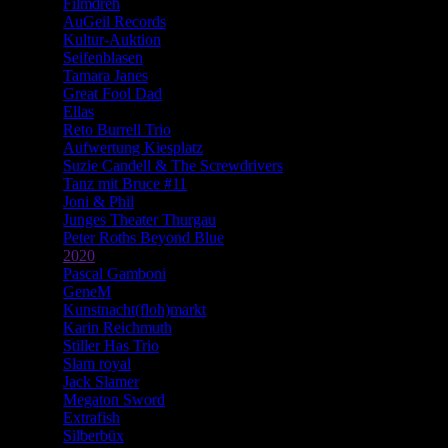
Filmdreh
AuGeil Records
Kultur-Auktion
Seifenblasen
Tamara Janes
Great Fool Dad
Ellas
Reto Burrell Trio
Aufwertung Kiesplatz
Suzie Candell & The Screwdrivers
Tanz mit Bruce #11
Joni & Phil
Junges Theater Thurgau
Peter Roths Beyond Blue
2020
Pascal Gamboni
GeneM
Kunstnacht(floh)markt
Karin Reichmuth
Stiller Has Trio
Slam royal
Jack Slamer
Megaton Sword
Extrafish
Silberbüx