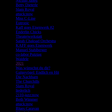
Niculin Janett
Betty Dieterle
Slam Royal
attack:now
Miss C-Line
Eutropic
Kaff goes Eisenwerk #2
Enderlin Chicks
Theaterwerkstatt
Sarah Chaksad Orchestra
KAFF goes Eisenwerk
Manuel Stahlberger
co-labor Putztag
Waidele
2021
Was wünschst du dir?
Galgevögel: Endlich en Hit
Die Nachbarn
The Churchills
Slam Royal
liederlich
2110-jazz:now
Beth Wimmer
attack:now
Blues Caravan