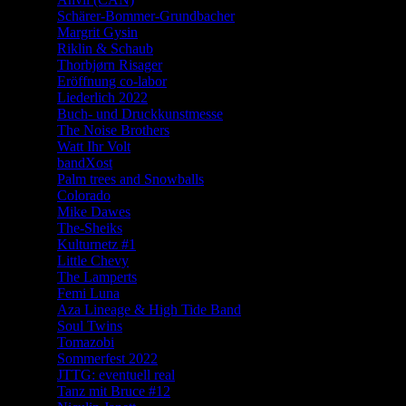
Schärer-Bommer-Grundbacher
Margrit Gysin
Riklin & Schaub
Thorbjørn Risager
Eröffnung co-labor
Liederlich 2022
Buch- und Druckkunstmesse
The Noise Brothers
Watt Ihr Volt
bandXost
Palm trees and Snowballs
Colorado
Mike Dawes
The-Sheiks
Kulturnetz #1
Little Chevy
The Lamperts
Femi Luna
Aza Lineage & High Tide Band
Soul Twins
Tomazobi
Sommerfest 2022
JTTG: eventuell real
Tanz mit Bruce #12