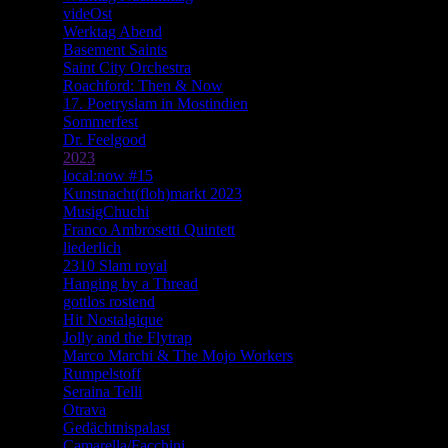
videOst
Werktag Abend
Basement Saints
Saint City Orchestra
Roachford: Then & Now
17. Poetryslam in Mostindien
Sommerfest
Dr. Feelgood
2023
local:now #15
Kunstnacht(floh)markt 2023
MusigChuchi
Franco Ambrosetti Quintett
liederlich
2310 Slam royal
Hanging by a Thread
gottlos rostend
Hit Nostalgique
Jolly and the Flytrap
Marco Marchi & The Mojo Workers
Rumpelstoff
Seraina Telli
Otrava
Gedächtnispalast
Camarella/Facchini