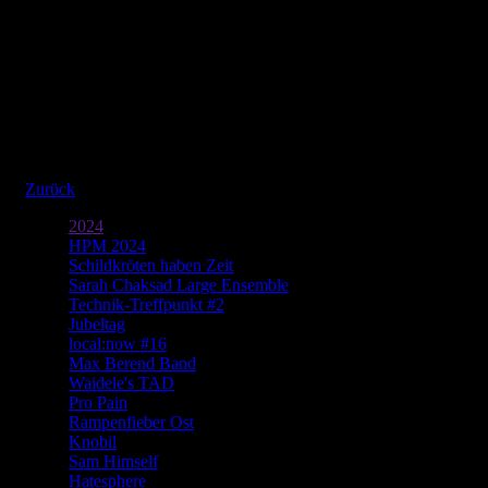
Bilder aus dem Eisenwerk
Schön&Gut
Mary | Freitag 20. September 2019 im Theater | Fotos: Patrick
Frischknecht
Zurück
2024
HPM 2024
Schildkröten haben Zeit
Sarah Chaksad Large Ensemble
Technik-Treffpunkt #2
Jubeltag
local:now #16
Max Berend Band
Waidele's TAD
Pro Pain
Rampenfieber Ost
Knobil
Sam Himself
Hatesphere