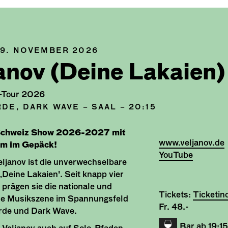
9. NOVEMBER 2026
anov (Deine Lakaien)
-Tour 2026
DE, DARK WAVE – SAAL – 20:15
Schweiz Show 2026-2027 mit
www.veljanov.de
m im Gepäck!
YouTube
ljanov ist die unverwechselbare
Deine Lakaien'. Seit knapp vier
prägen sie die nationale und
Tickets:
Ticketin
ale Musikszene im Spannungsfeld
Fr. 48.-
rde und Dark Wave.
Bar ab 19:1