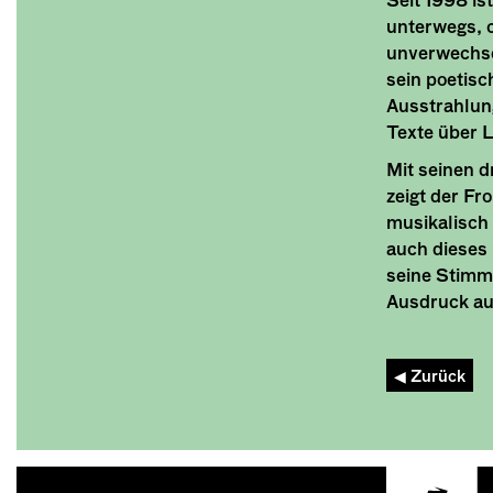
Seit 1998 is
unterwegs, c
unverwechse
sein poetis
Ausstrahlun
Texte über L
Mit seinen d
zeigt der Fr
musikalisch 
auch dieses 
seine Stimm
Ausdruck au
◀︎ Zurück